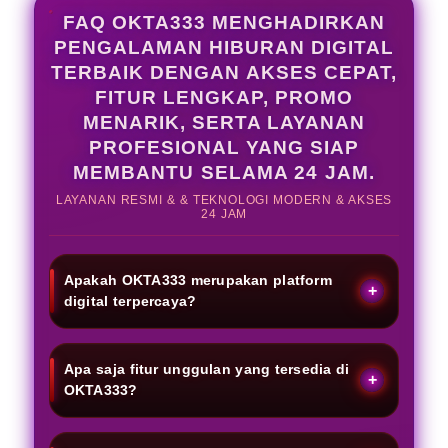
FAQ OKTA333 MENGHADIRKAN
PENGALAMAN HIBURAN DIGITAL
TERBAIK DENGAN AKSES CEPAT,
FITUR LENGKAP, PROMO
MENARIK, SERTA LAYANAN
PROFESIONAL YANG SIAP
MEMBANTU SELAMA 24 JAM.
LAYANAN RESMI & & TEKNOLOGI MODERN & AKSES
24 JAM
Apakah OKTA333 merupakan platform
+
digital terpercaya?
Apa saja fitur unggulan yang tersedia di
+
OKTA333?