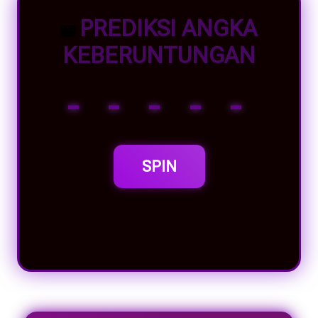
PREDIKSI ANGKA
🎰
KEBERUNTUNGAN
- - - - -
SPIN