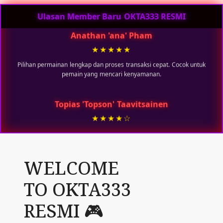
★★★★★
Ulasan Member Baru OKTA333 RESMI
Pilihan permainan lengkap dan proses transaksi cepat. Cocok untuk
pemain yang mencari kenyamanan.
Topias 'Topson' Taavitsainen
★★★★☆
Interface modern dan responsif. Navigasi situs sangat intuitif bahkan
untuk pengguna baru.
Syed 'SumaiL' Hassan
★★★★★
Performa situs cepat dan jarang mengalami lag. Pengalaman bermain
WELCOME
jadi lebih maksimal.
TO OKTA333
Kuro 'KuroKy' Salehi Takhasomi
RESMI 🎮
★★★★☆