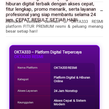
hiburan digital terbaik dengan akses cepat,
fitur lengkap, promo menarik, serta layanan
profesional yang siap membantu selama 24
jam. CEPAT RESULT SETIAP HARI
Temukan sensasi bermain di OKTA333 RESMI
platform FITUR PREMIUM resmi & peluang menang
besar setiap hari!
OKTA333 – Platform Digital Terpercaya
OKTA333 RESMI
Nama Platform
OKTA333 RESMI
Platform Digital & Hiburan
Kategori
Online
Akses Layanan
24 Jam Nonstop
Akses Cepat & Sistem
Keunggulan
Modern